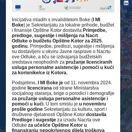
Inicijativa mladih s invaliditetom Boke (
I MI
Boke
) je Sekretarijatu za lokalne prihode, budžet
i finansije Opštine Kotor dostavila
Primjedbe,
predloge, sugestije i mišljenja na Nacrt
Odluke o budžetu Opštine Kotor za 2025.
godinu
. Primjedbe, predlozi, sugestije i mišljenja
su dostavljeni u okviru Javne rasprave o Nacrtu
ove Odluke, a tiču se izdvajanja budžetskih
sredstava neophodnih za
pružanje licenciranih
usluga personalne asistencije i pomoći u kući
za korisnike/ce iz Kotora.
Podsjetimo,
I MI Boke je
od 11. novembra 2024.
godine
licencirana
od strane Ministarstva
socijalnog staranja, brige o porodici i demografije
za pružanje usluga personalne asistencije i
pomoći u kući
. U tom smislu je
u novembru
prošle godine
Sekretarijatu za kulturu, sport i
društvene djelatnosti Opštine Kotor
dostavila
Predloge i sugestije
za izradu Nacrta ove
Odluke
za učešće Opštine Kotor u
finansiranju nepokrivenog dijela troškova