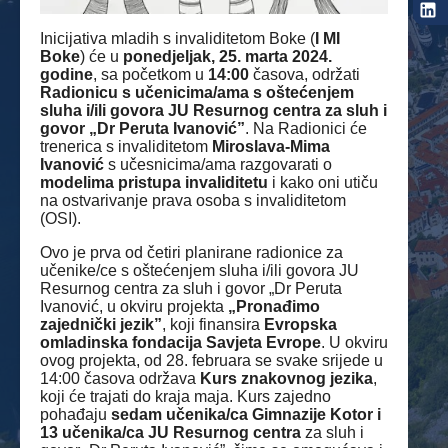
Inicijativa mladih s invaliditetom Boke (
I MI
Boke
) će u
ponedjeljak, 25. marta 2024.
godine
, sa početkom u
14:00
časova, održati
Radionicu s učenicima/ama s oštećenjem
sluha i/ili govora JU Resurnog centra za sluh i
govor „Dr Peruta Ivanović”
. Na Radionici će
trenerica s invaliditetom
Miroslava-Mima
Ivanović
s učesnicima/ama razgovarati o
modelima pristupa invaliditetu
i kako oni utiču
na ostvarivanje prava osoba s invaliditetom
(OSI).
Ovo je prva od četiri planirane radionice za
učenike/ce s oštećenjem sluha i/ili govora JU
Resurnog centra za sluh i govor „Dr Peruta
Ivanović, u okviru projekta
„Pronađimo
zajednički jezik”
, koji finansira
Evropska
omladinska fondacija Savjeta Evrope
. U okviru
ovog projekta, od 28. februara se svake srijede u
14:00 časova održava
Kurs znakovnog jezika
,
koji će trajati do kraja maja. Kurs zajedno
pohađaju
sedam učenika/ca Gimnazije Kotor
i
13 učenika/ca JU Resurnog centra
za sluh i