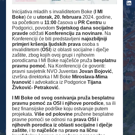
Inicijativa mladih s invaliditetom Boke (
I MI
Boke
) će u
utorak, 20. februara
2024. godine,
sa početkom u
11:00
časova u
PR Centru
u
Podgorici, povodom
Svjetskog dana socijalne
pravde
održati
Konferenciju za novinare
. Na
Konferenciji će biti predstavljeni
najozbiljniji
primjeri kršenja ljudskih prava
osoba s
invaliditetom (
OSI
) iz oblasti socijalne i dječje
zaštite, zbog kojih ovoj grupi i njihovim
porodicama I MI Boke najčešće pruža
besplatnu
pravnu pomoć
. Na Konferenciji će govoriti:
pravni savjetnik NVO Juventas
Jovan Bojović
,
izvršna direktorka I MI Boke
Miroslava-Mima
Ivanović
i advokatica iz Podgorice
Tijana
Živković- Petraković
.
I MI Boke od svog osnivanja pruža besplatnu
pravnu pomoć za OSI i njihove porodice
, sa ili
bez finansijske podrške koju ostvaruje putem
projekata.
Više od polovine
pružene besplatne
pravne pomoći se odnosi na
prava OSI i
njihovih porodica iz oblasti socijalne i dječje
zaštite
, i to
najčešće
na
pravo na ličnu