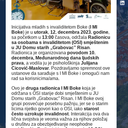
Inicijativa mladih s invaliditetom Boke (
I MI
Boke
) je u
utorak
,
12. decembra 2023. godine
,
sa početkom u
13:00
časova, održala
Radionicu
sa osobama s invaliditetom (OSI) smještenim
u JU Domu starih „Grabovac” Risan
.
Radionica je organizovana
povodom 10.
decembra, Međunarodnog dana
ljudskih
prava
, a vodila ju je psihološkinja
Julijana
Cicović-Maslovar
. Pozdravljamo spremnost ove
ustanove da sarađuje s I MI Boke i omogući nam
rad sa korisnicima/ama.
Ovo je
druga radionica
I MI Boke
koja je
održana s OSI starije dobi smještenim u JU
Domu starih „Grabovac” Risan. I MI Boke ovoj
grupi posvećuje posebnu pažnju, jer se o starim
licima rijetko govori kao o OSI, iako
starost
često uzrokuje invalidnost
. Interakcija ova dva
lična svojstva je veoma važna za njihov položaj
u društvu za obezbjeđivanje neophodne