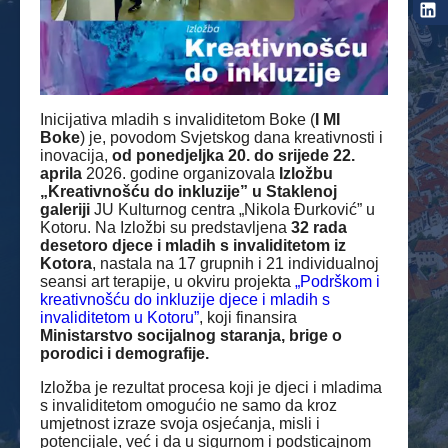
Inicijativa mladih s invaliditetom Boke (
I MI
Boke
) je, povodom Svjetskog dana kreativnosti i
inovacija,
od ponedjeljka 20. do srijede 22.
aprila
2026. godine organizovala
Izložbu
„Kreativnošću do inkluzije” u Staklenoj
galeriji
JU Kulturnog centra „Nikola Đurković” u
Kotoru. Na Izložbi su predstavljena
32 rada
desetoro djece i mladih s invaliditetom iz
Kotora
, nastala na 17 grupnih i 21 individualnoj
seansi art terapije, u okviru projekta
„Podrškom i
kreativnošću do inkluzije djece i mladih s
invaliditetom u Kotoru”
, koji finansira
Ministarstvo socijalnog staranja, brige o
porodici i demografije.
Izložba je rezultat procesa koji je djeci i mladima
s invaliditetom omogućio ne samo da kroz
umjetnost izraze svoja osjećanja, misli i
potencijale, već i da u sigurnom i podsticajnom