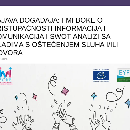
JAVA DOGAĐAJA: I MI BOKE O
ISTUPAČNOSTI INFORMACIJA I
MUNIKACIJA I SWOT ANALIZI SA
ADIMA S OŠTEĆENJEM SLUHA I/ILI
OVORA
.2024