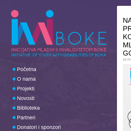
NA
PR
KO
ML
G
08.05
Početna
O nama
Projekti
Novosti
Biblioteka
Partneri
Donatori i sponzori