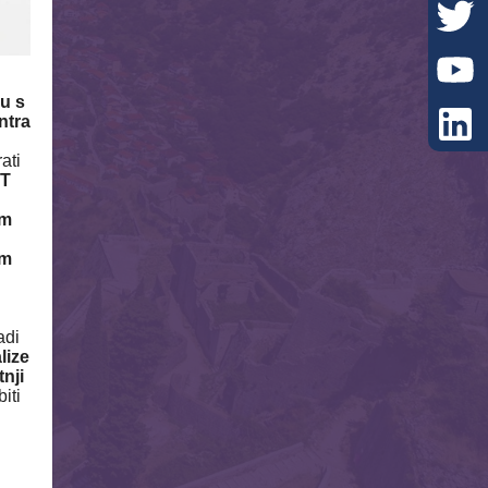
u s
ntra
ati
OT
im
em
adi
lize
tnji
iti