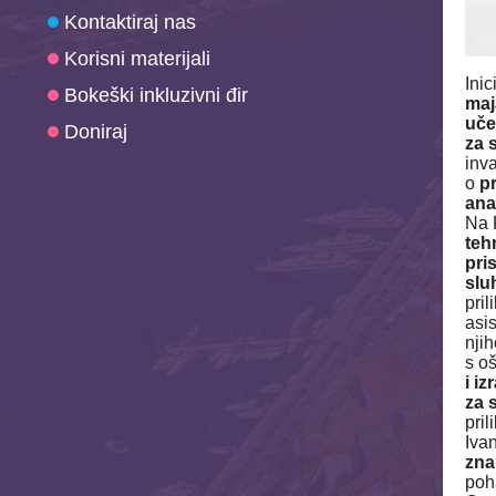
Kontaktiraj nas
Korisni materijali
Inic
Bokeški inkluzivni đir
maj
uče
Doniraj
za 
inv
o
p
anal
Na R
teh
pri
sluh
pri
asis
nji
s o
i i
za 
pri
Iva
zna
poh