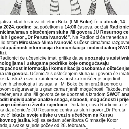
ijativa mladih s invaliditetom Boke (
I MI Boke
) će u
utorak, 14.
a 2024. godine
, sa početkom u
14:00
časova, održati
Radionic
nicima/ama s oštećenjem sluha i/ili govora JU Resurnog ce
sluh i govor „Dr Peruta Ivanović”
. Na Radionici će trenerica s
aliditetom
Miroslava-Mima Ivanović
s učesnicima/ama razgovar
ristupačnosti informacija i komunikacija i individualnoj SW
izi.
adionici će učesnici/e imati prilike da se
upoznaju s asistivn
nologijama i uslugama podrške koje omogućavaju
stupačnost informacija i komunikacija osobama s oštećenj
a i/ili govora
. Učenici/e s oštećenjem sluha i/ili govora će imati
like da iskažu svoju zainteresovanost za korišćenje pojedinih
tivnih tehnologija i usluga, a I MI Boke će im pružiti pomoć u
hovom osiguravanju u granicama njenih mogućnosti. Takođe, ml
štećenjem sluha i/ili govora će se upoznati s izradom
SWOT ana
zraditi individualne analize snaga, slabosti, mogućnosti i prije
svoje učešće u životu zajednice
. Dodatno, i ova Radionica će b
lika da učenici/e JU Resurnog centra za sluh i govor „Dr Peruta
nović”
iskažu svoje utiske u vezi s učešćem na Kursu
kovnog jezika
, koji sa sedam učenika/ca Gimnazije Kotor
ađaju svake srijede počev od 28. februara.