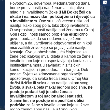
Povodom 25. novembra, Međunarodnog dana
borbe protiv nasilja nad ženama, Inicijativa
mladih s invaliditetom Boke (
I MI Boke
)
želi da
ukaže i na nezavidan položaj žena i djevojčica
s invaliditetom
. One su u još većem riziku od
nasilja, kako zbog pola, tako zbog invaliditeta.
O rasprostranjenosti nasilja nad ženama u Crnoj
Gori i ozbiljnosti samog problema eksplicitno
govori podatak da su nedavno dvije žene
ubijene, a da utvrđivanje odgovornosti onih koji
nisu zaštitili žrtve koje su prijavljivale nasilje
izostaje. Ovo je obeshrabrujuća činjenica za
žene bez ikakvog invaliditeta a kamoli za žene s
invaliditetom koje do uspostavljanja kontakta s
institucijama moraju savladati niz fizičkih,
komunikacijskih i proceduralnih barijera. Dok
podaci Svjetske zdravstvene organizacije
upozoravaju da svaka treća žena u Crnoj Gori
doživi fizičko ili seksualno nasilje tokom svog
života, a svaka peta makar jednom godišnje,
ne
postoje podaci koji je udio žena s
invaliditetom u toj nacionalnoj statistici
.
Samim tim,
ne postoje ni specifični oblici
podrške
za žene s invaliditetom koje su žrtve
rodno zasnovanog nasilja u Crnoj Gori.