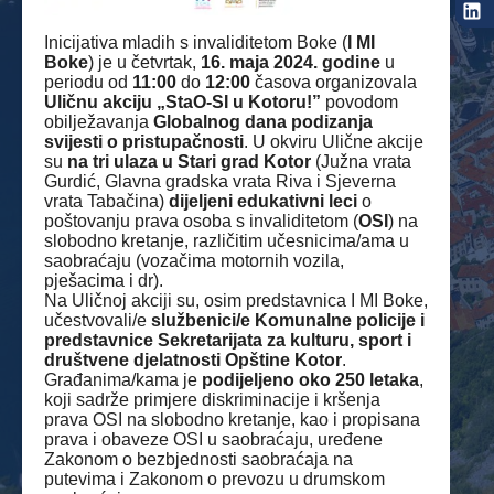
Inicijativa mladih s invaliditetom Boke (
I MI
Boke
) je u četvrtak,
16. maja 2024. godine
u
periodu od
11:00
do
12:00
časova organizovala
Uličnu akciju „StaO-SI u Kotoru!”
povodom
obilježavanja
Globalnog dana podizanja
svijesti o pristupačnosti
. U okviru Ulične akcije
su
na tri ulaza u Stari grad Kotor
(Južna vrata
Gurdić, Glavna gradska vrata Riva i Sjeverna
vrata Tabačina)
dijeljeni edukativni leci
o
poštovanju prava osoba s invaliditetom (
OSI
) na
slobodno kretanje, različitim učesnicima/ama u
saobraćaju (vozačima motornih vozila,
pješacima i dr).
Na Uličnoj akciji su, osim predstavnica I MI Boke,
učestvovali/e
službenici/e Komunalne policije i
predstavnice Sekretarijata za kulturu, sport i
društvene djelatnosti Opštine Kotor
.
Građanima/kama je
podijeljeno oko 250 letaka
,
koji sadrže primjere diskriminacije i kršenja
prava OSI na slobodno kretanje, kao i propisana
prava i obaveze OSI u saobraćaju, uređene
Zakonom o bezbjednosti saobraćaja na
putevima i Zakonom o prevozu u drumskom