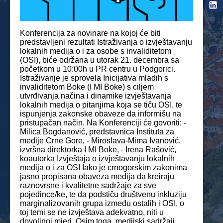
Konferencija za novinare na kojoj će biti
predstavljeni rezultati Istraživanja o izvještavanju
lokalnih medija o i za osobe s invaliditetom
(OSI), biće održana u utorak 21. decembra sa
početkom u 10:00h u PR centru u Podgorici.
Istraživanje je sprovela Inicijativa mladih s
invaliditetom Boke (I MI Boke) s ciljem
utvrđivanja načina i dinamike izvještavanja
lokalnih medija o pitanjima koja se tiču OSI, te
ispunjenja zakonske obaveze da informišu na
pristupačan način. Na Konferenciji će govoriti: -
Milica Bogdanović, predstavnica Instituta za
medije Crne Gore, - Miroslava-Mima Ivanović,
izvršna direktorka I MI Boke, - Irena Rašović,
koautorka Izvještaja o izvještavanju lokalnih
medija o i za OSI Iako je crnogorskim zakonima
jasno propisana obaveza medija da kreiraju
raznovrsne i kvalitetne sadržaje za sve
pojedince/ke, te da podstiču društvenu inkluziju
marginalizovanih grupa između ostalih i OSI, o
toj temi se ne izvještava adekvatno, niti u
dovoljnoj mjeri. Osim toga, medijski sadržaji