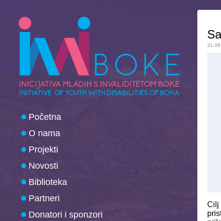
Sa
31.08
Početna
O nama
Projekti
Novosti
Biblioteka
Partneri
Cilj
pri
Donatori i sponzori