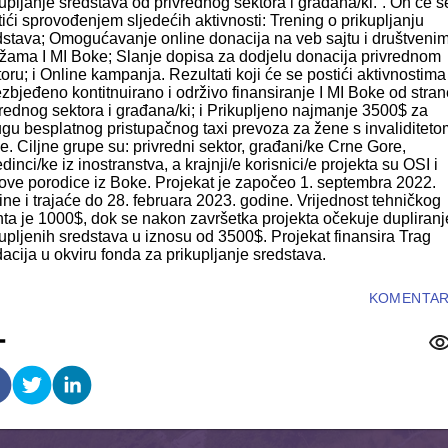
upljanje sredstava od privrednog sektora i građana/ki.”. On će s
ići sprovođenjem sljedećih aktivnosti: Trening o prikupljanju
dstava; Omogućavanje online donacija na veb sajtu i društveni
žama I MI Boke; Slanje dopisa za dodjelu donacija privrednom
oru; i Online kampanja. Rezultati koji će se postići aktivnostima
zbjeđeno kontitnuirano i održivo finansiranje I MI Boke od stran
vrednog sektora i građana/ki; i Prikupljeno najmanje 3500$ za
ugu besplatnog pristupačnog taxi prevoza za žene s invaliditeto
. Ciljne grupe su: privredni sektor, građani/ke Crne Gore,
dinci/ke iz inostranstva, a krajnji/e korisnici/e projekta su OSI i
hove porodice iz Boke. Projekat je započeo 1. septembra 2022.
ne i trajaće do 28. februara 2023. godine. Vrijednost tehničkog
nta je 1000$, dok se nakon završetka projekta očekuje dupliranj
kupljenih sredstava u iznosu od 3500$. Projekat finansira Trag
acija u okviru fonda za prikupljanje sredstava.
KOMENTAR