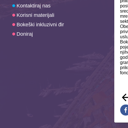
prik
Kontaktiraj nas
post
sre
Korisni materijali
mre
sekt
Bokeški inkluzivni đir
Obe
pri
Doniraj
usl
Boke
poje
nji
godi
gra
pri
fond