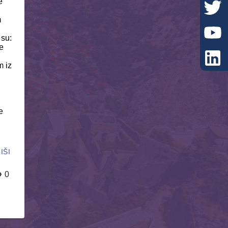
e
m
 su:
e
m iz
e
IŠI
0