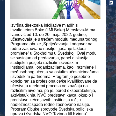
Izvršna direktorka Inicijative mladih s
invaliditetom Boke (I MI Boke) Miroslava-Mima
Ivanović od 10. do 20. maja 2022. godine,
učestvovala je u trećem modulu međunarodnog
Programa obuke „Spriječavanje i odgovor na
rodno zasnovano nasilje - jačanje faktora
promjene” u Stokholmu u Švedskoj. Ovaj modul
se sastojao od predavanja, panel diskusija,
studijskih posjeta različitim švedskim
institucijama i organizacijama, kao i razmjene i
međusobnog učenja sa ostalim učesnicima/ama
i švedskim partnerima. Program je posebno
koncipiran za profesionalce/ke kvalifikovane da
učestvuju u reformi procesa od značaja na
različitim nivoima, pa je, pored eksperata/kinja,
aktivista/kinja, NVO predstavnika/ca, okupio i
predstavnike/ce javnih institucija u čiju
nadležnost spada rodno zasnovano nasilje.
Program Obuke sprovode Švedska policijska
uprava i švedska NVO “Kvinna till Kvinna”