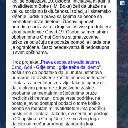
koji se obilježava 10. oktobra, Inicijativa mladih s
invaliditetom Boke (I MI Boke) želi da ukaže na
veliku socijalnu isključenost, izolaciju i sistemsko
kršenje ljudskih prava sa kojima se osobe sa
mentalnim invaliditetom i članovi njihovih
porodica suočavaju, a koji su još više produbljeni
zbog pandemije Covid-19. Osobe sa mentalnim
oboljenjima u Crnoj Gori su stigmatizovane,
teško se odlučuju da potraže pomoć, a i tada ona
je ograničena, često neadekvatna ili nedostupna
u svim opštinama.
Kroz projekat „
Prava osoba s invaliditetom u
Crnoj Gori - Gdje smo i gdje treba da idemo
”,
došli smo do podataka da je unutar ustanova
primarne zdravstvene zaštite osnovano trinaest
centara za mentalno zdravlje. Iako je njihov cilj
da, u okviru primarne zdravstvene zaštite,
osobama sa mentalnim oštećenjima pruže
medicinski tretman i druge vrste podrške, ne
postoje javno dostupni podaci o tome koliko
osoba sa mentalnim invaliditetom ima podršku
postojećih centara. Takođe, ovi centri ne postoje
u 20 opština u Crnoj Gori, te smo zbog toga
daleko od međunarodnog standarda koji