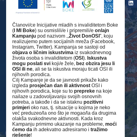
Članovi/ce Inicijative mladih s invaliditetom Boke
(
I MI Boke
) su osmislili/e i pripremili/e
onlajn
Kampanju
pod nazivom ,,
Život DonOSI
”, koju
realizujemo putem socijalnih mreža (Facebook,
Instagram, Twitter). Kampanja se sastoji od
objava o ličnim iskustvima
iz svakodnevnog
života osoba s invaliditetom (
OSI
).
Iskustva
mogu poslati svi
koji/e žele,
bez obzira jesu li
OSI ili ne
, ali se ta iskustva moraju ticati OSI ili
njihovih porodica.
Cilj Kampanje je da se javnosti prikaže kako
izgleda
prosječan dan ili aktivnost
OSI i
njihovih porodica, koje su to
prepreke
na koje
nailaze u zadovoljavanju svojih osnovnih
potreba, a takođe i da se istaknu
pozitivni
primjeri
oko nas, tj. situacije u kojima je neko
već preduzeo/la ono što je mogao/la da drugima
olakša svakodnevne aktivnosti. Kada kroz
Kampanju primimo ukazanje na probleme,
moći
ćemo da
ih adekvatno adresiramo i
tražimo
rješenje
!