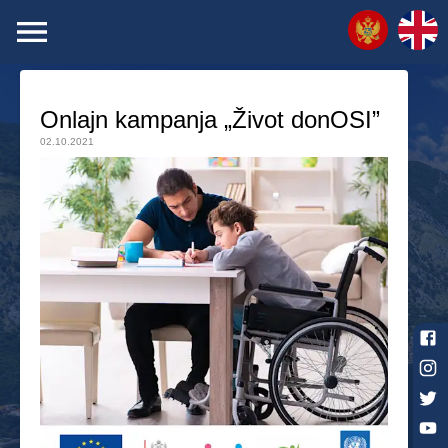
Onlajn kampanja „Život donOSI”
02.10.2021