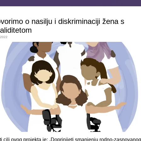
vorimo o nasilju i diskriminaciji žena s
validitetom
.2022
i cilj ovog projekta je: „Doprinijeti smanjenju rodno-zasnovano