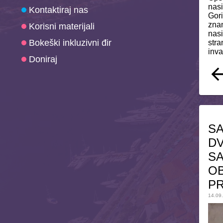
nasi
Kontaktiraj nas
Gori
zna
Korisni materijali
nasi
Bokeški inkluzivni đir
stra
inva
Doniraj
SA
DV
SA
OB
PR
14.09