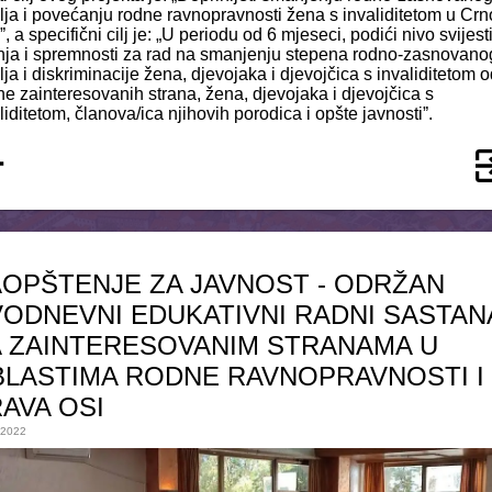
lja i povećanju rodne ravnopravnosti žena s invaliditetom u Crn
ˮ, a specifični cilj je: „U periodu od 6 mjeseci, podići nivo svijesti
nja i spremnosti za rad na smanjenju stepena rodno-zasnovano
lja i diskriminacije žena, djevojaka i djevojčica s invaliditetom 
ne zainteresovanih strana, žena, djevojaka i djevojčica s
liditetom, članova/ica njihovih porodica i opšte javnostiˮ.
OPŠTENJE ZA JAVNOST - ODRŽAN
ODNEVNI EDUKATIVNI RADNI SASTAN
 ZAINTERESOVANIM STRANAMA U
LASTIMA RODNE RAVNOPRAVNOSTI I
AVA OSI
.2022