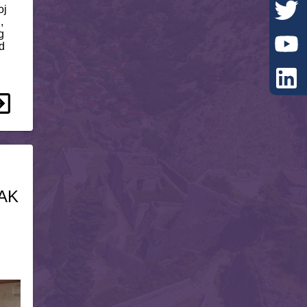
oj
,
g
od
AK