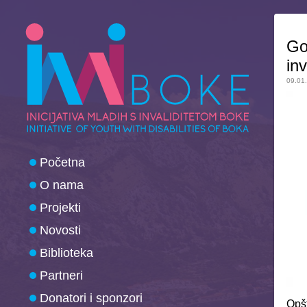
Go
in
09.01
Početna
O nama
Projekti
Novosti
Biblioteka
Partneri
Donatori i sponzori
Opšt