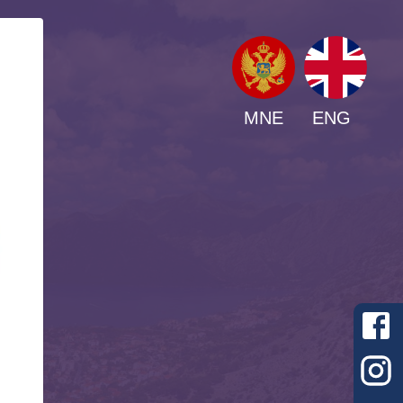
MNE
ENG
g