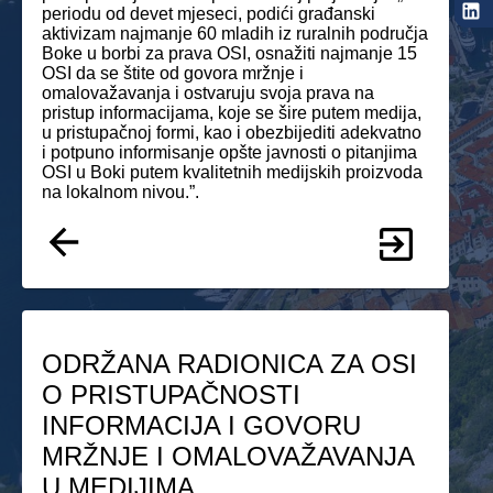
periodu od devet mjeseci, podići građanski
aktivizam najmanje 60 mladih iz ruralnih područja
Boke u borbi za prava OSI, osnažiti najmanje 15
OSI da se štite od govora mržnje i
omalovažavanja i ostvaruju svoja prava na
pristup informacijama, koje se šire putem medija,
u pristupačnoj formi, kao i obezbijediti adekvatno
i potpuno informisanje opšte javnosti o pitanjima
OSI u Boki putem kvalitetnih medijskih proizvoda
na lokalnom nivou.”.
ODRŽANA RADIONICA ZA OSI
O PRISTUPAČNOSTI
INFORMACIJA I GOVORU
MRŽNJE I OMALOVAŽAVANJA
U MEDIJIMA