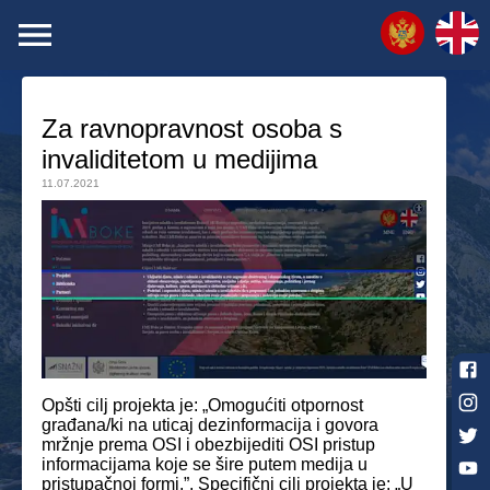
Za ravnopravnost osoba s
invaliditetom u medijima
11.07.2021
Opšti cilj projekta je: „Omogućiti otpornost
građana/ki na uticaj dezinformacija i govora
mržnje prema OSI i obezbijediti OSI pristup
informacijama koje se šire putem medija u
pristupačnoj formi.”. Specifični cilj projekta je: „U